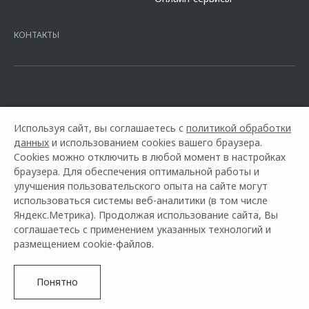
platformId=alfasite
Кредит предоставляет АО Альфа-Банк. ИНН
7728168971 ОГРН 1027700067328 место нахождение 107078, г.
Москва, ул. Каланчевская, д. 27. Ген.лицензия ЦБ РФ № 1326 от
КОНТАКТЫ
16.01.2015. Предложение ограничено и не является публичной
офертой.
Используя сайт, вы соглашаетесь с
политикой обработки
данных
и использованием cookies вашего браузера.
Cookies можно отключить в любой момент в настройках
браузера. Для обеспечения оптимальной работы и
улучшения пользовательского опыта на сайте могут
Горячая линия OMODA:
использоваться системы веб-аналитики (в том числе
+7 (495) 926-25-25
Яндекс.Метрика). Продолжая использование сайта, Вы
соглашаетесь с применением указанных технологий и
© 2026 ВИСТ-Авто
размещением cookie-файлов.
Модельный ряд
Архивные модели
Контакты
Правовая информация
Понятно