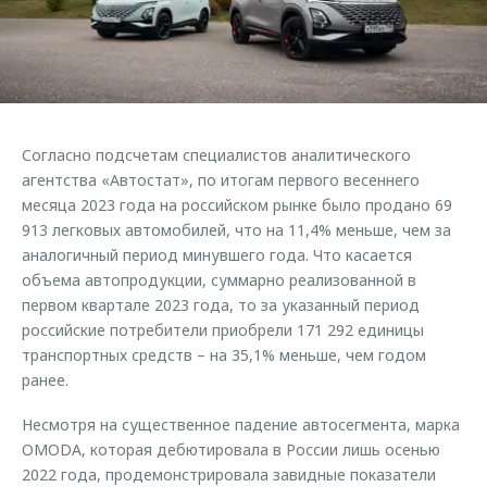
Страхование
Клиентская поддержка
Обратная связь
Кредитный калькулятор
O&J Автоклуб
Аксессуары
Клуб владельцев OMODA
Одежда и сувениры
Приложение O&J
Согласно подсчетам специалистов аналитического
Оригинальные аксессуары
агентства «Автостат», по итогам первого весеннего
Аксессуары
Запчасти
месяца 2023 года на российском рынке было продано 69
Одежда и сувениры
913 легковых автомобилей, что на 11,4% меньше, чем за
Трейд-ин
Оригинальные аксессуары
аналогичный период минувшего года. Что касается
объема автопродукции, суммарно реализованной в
Калькулятор трейд-ин
Запчасти
первом квартале 2023 года, то за указанный период
российские потребители приобрели 171 292 единицы
транспортных средств – на 35,1% меньше, чем годом
ранее.
Несмотря на существенное падение автосегмента, марка
OMODA, которая дебютировала в России лишь осенью
2022 года, продемонстрировала завидные показатели