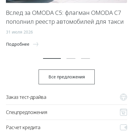
Вслед за OMODA C5: флагман OMODA C7
С
пополнил реестр автомобилей для такси
п
а
31 июля 2026
5 
Подробнее
По
Все предложения
Заказ тест-драйва
Спецпредложения
Расчет кредита