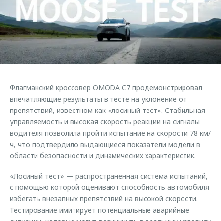
Страхование
Клиентская поддержка
Обратная связь
Кредитный калькулятор
O&J Автоклуб
Аксессуары
Клуб владельцев OMODA
Одежда и сувениры
Приложение O&J
Оригинальные аксессуары
Аксессуары
Флагманский кроссовер OMODA C7 продемонстрировал
Запчасти
Одежда и сувениры
впечатляющие результаты в тесте на уклонение от
препятствий, известном как «лосиный тест». Стабильная
Трейд-ин
Оригинальные аксессуары
управляемость и высокая скорость реакции на сигналы
Калькулятор трейд-ин
Запчасти
водителя позволила пройти испытание на скорости 78 км/
ч, что подтвердило выдающиеся показатели модели в
области безопасности и динамических характеристик.
«Лосиный тест» — распространенная система испытаний,
с помощью которой оценивают способность автомобиля
избегать внезапных препятствий на высокой скорости.
Тестирование имитирует потенциальные аварийные