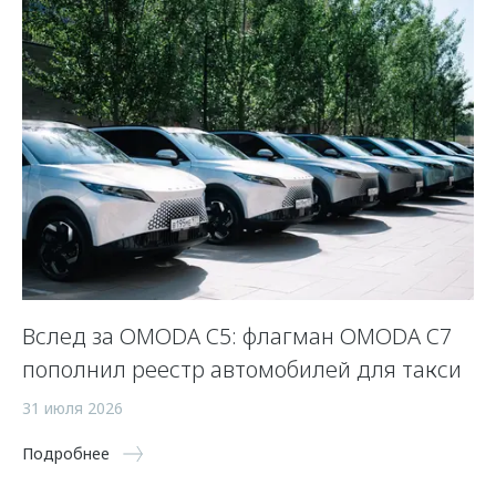
Вслед за OMODA C5: флагман OMODA C7
С
пополнил реестр автомобилей для такси
п
а
31 июля 2026
5 
Подробнее
По