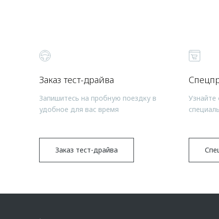
Заказ тест-драйва
Спецп
Запишитесь на пробную поездку в
Узнайте 
удобное для вас время
специал
Заказ тест-драйва
Спе