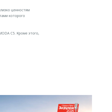
близко ценностям
нтами которого
ODA C5. Кроме этого,