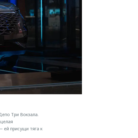
епо Три Вокзала.
 целая
 ей присущи тяга к