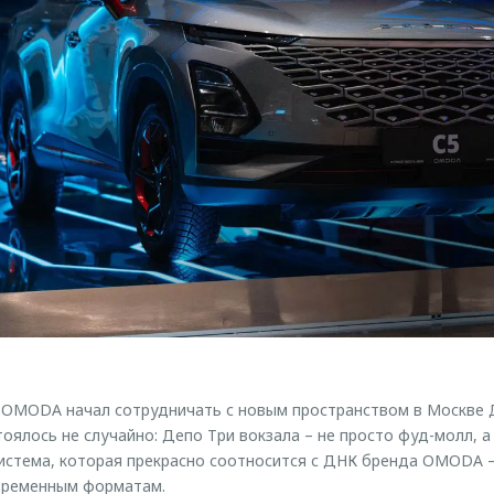
 OMODA начал сотрудничать с новым пространством в Москве Д
оялось не случайно: Депо Три вокзала – не просто фуд-молл, а
истема, которая прекрасно соотносится с ДНК бренда OMODA —
временным форматам.