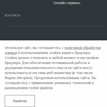
Онлайн-сервисы
platformId=alfasite
Кредит предоставляет АО Альфа-Банк. ИНН
7728168971 ОГРН 1027700067328 место нахождение 107078, г.
Москва, ул. Каланчевская, д. 27. Ген.лицензия ЦБ РФ № 1326 от
КОНТАКТЫ
16.01.2015. Предложение ограничено и не является публичной
офертой.
Используя сайт, вы соглашаетесь с
политикой обработки
данных
и использованием cookies вашего браузера.
Cookies можно отключить в любой момент в настройках
браузера. Для обеспечения оптимальной работы и
улучшения пользовательского опыта на сайте могут
использоваться системы веб-аналитики (в том числе
Горячая линия OMODA:
+7 (495) 926-25-25
Яндекс.Метрика). Продолжая использование сайта, Вы
соглашаетесь с применением указанных технологий и
© 2026 ВИСТ-Авто
размещением cookie-файлов.
Модельный ряд
Архивные модели
Контакты
Правовая информация
Понятно