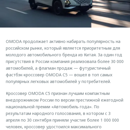
Страхование
Клиентская поддержка
Обратная связь
Кредитный калькулятор
O&J Автоклуб
Аксессуары
Клуб владельцев OMODA
Одежда и сувениры
Приложение O&J
OMODA продолжает активно набирать популярность на
Оригинальные аксессуары
российском рынке, который является приоритетным для
Аксессуары
Запчасти
молодого автомобильного бренда из Китая. За один год
Одежда и сувениры
присутствия в России компания реализовала более 30 000
Трейд-ин
Оригинальные аксессуары
автомобилей, а флагман продаж — футуристичный
фастбэк-кроссовер OMODA C5 — вошел в топ самых
Калькулятор трейд-ин
Запчасти
популярных легковых автомобилей у потребителей.
Кроссовер OMODA C5 признан лучшим компактным
внедорожником России по версии престижной ежегодной
национальной премии «Автомобиль года». По
результатам народного голосования, в котором с 3
апреля по 30 сентября приняли участие более 1 000 000
человек, кроссовер удостоился максимального