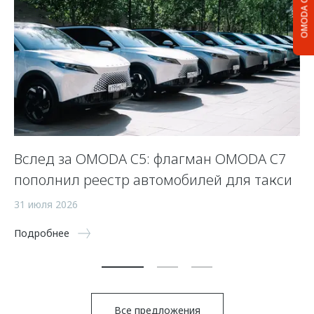
OMODA C5
Вслед за OMODA C5: флагман OMODA C7
С
пополнил реестр автомобилей для такси
п
а
31 июля 2026
5 
Подробнее
По
Все предложения