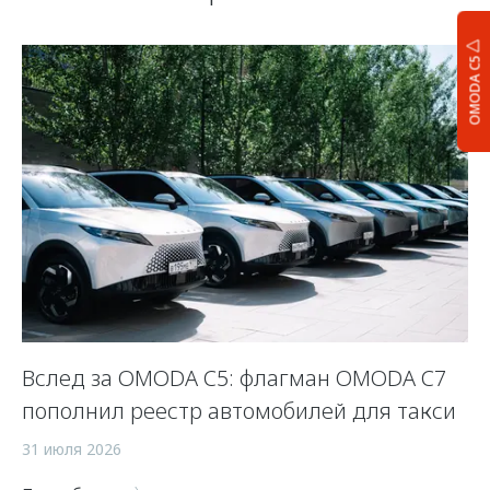
OMODA C5
Вслед за OMODA C5: флагман OMODA C7
С
пополнил реестр автомобилей для такси
п
а
31 июля 2026
5 