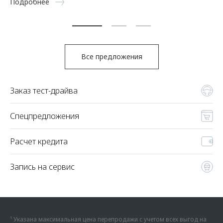
Подробнее
По
Все предложения
Заказ тест-драйва
Спецпредложения
Расчет кредита
Запись на сервис
¹ Указана максимальная цена перепродажи с учетом всех выгод на