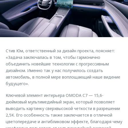
Страхование
Клиентская поддержка
Обратная связь
Кредитный калькулятор
O&J Автоклуб
Аксессуары
Клуб владельцев OMODA
Одежда и сувениры
Приложение O&J
Оригинальные аксессуары
Аксессуары
Стив Юм, ответственный за дизайн проекта, поясняет:
Запчасти
Одежда и сувениры
«Задача заключалась в том, чтобы гармонично
объединить новейшие технологии с прогрессивным
Трейд-ин
Оригинальные аксессуары
дизайном. Именно так у нас получилось создать
Калькулятор трейд-ин
Запчасти
автомобиль, в полной мере воплощающий наше видение
будущего».
Ключевой элемент интерьера OMODA C7 — 15,6-
дюймовый мультимедийный экран, который позволяет
выводить картинку сверхвысокой четкости в разрешении
2,5K. Его особенность также заключается в отличной
цветопередаче и антибликовом эффекте, благодаря чему