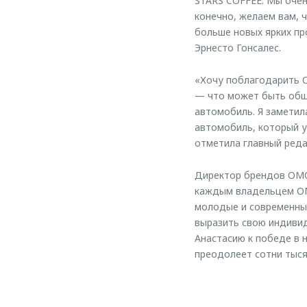
STARS COFFEE. Мы очен
конечно, желаем вам, 
больше новых ярких пр
Эрнесто Гонсалес.
«Хочу поблагодарить O
— что может быть общ
автомобиль. Я заметил
автомобиль, который у
отметила главный реда
Директор брендов OMO
каждым владельцем OM
молодые и современны
выразить свою индивид
Анастасию к победе в 
преодолеет сотни тыся