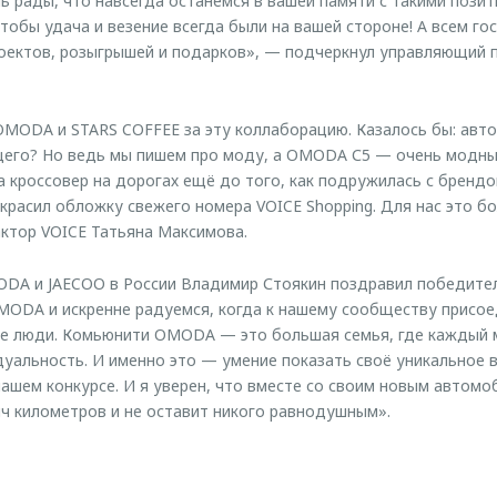
ь рады, что навсегда останемся в вашей памяти с такими пози
чтобы удача и везение всегда были на вашей стороне! А всем г
оектов, розыгрышей и подарков», — подчеркнул управляющий 
MODA и STARS COFFEE за эту коллаборацию. Казалось бы: авто
его? Но ведь мы пишем про моду, а OMODA С5 — очень модны
а кроссовер на дорогах ещё до того, как подружилась с брендо
красил обложку свежего номера VOICE Shopping. Для нас это б
ктор VOICE Татьяна Максимова.
DA и JAECOO в России Владимир Стоякин поздравил победите
ODA и искренне радуемся, когда к нашему сообществу присо
е люди. Комьюнити OMODA — это большая семья, где каждый
уальность. И именно это — умение показать своё уникальное 
нашем конкурсе. И я уверен, что вместе со своим новым авто
ч километров и не оставит никого равнодушным».