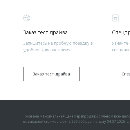
Заказ тест-драйва
Спецп
Запишитесь на пробную поездку в
Узнайте 
удобное для вас время
специал
Заказ тест-драйва
Спе
¹ Указана максимальная цена перепродажи с учетом всех в
возможной стоимостью) - 2 299 000 руб. на дату 04.07.2026 
цена указана с учетом суммы скидок дилера по программам «