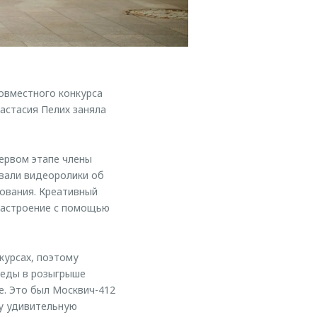
овместного конкурса
астасия Пелих заняла
первом этапе члены
вали видеоролики об
ования. Креативный
настроение с помощью
курсах, поэтому
обеды в розыгрыше
е. Это был Москвич-412
ту удивительную