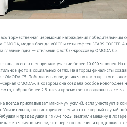
лась торжественная церемония награждения победительницы с
 OMODA, медиа-бренда VOICE и сети кофеен STARS COFFEE. Ан
ла главный приз — стильный фастбэк-кроссовер OMODA C5.
 этапа, всего в нем приняли участие более 10 000 человек. На 
тильное фото в социальных сетях. На втором финалисты созда
ре OMODA C5. Победитель определялся путем открытого голос
х «Сериал OMODA», в котором она создала особое новогоднее 
 фото, набрал более 2,5 тысяч просмотров в социальных сетях.
на всегда прикладывает максимум усилий, если участвует в кон
. Удивительно, но в истории ее семьи это не первый случай п
абушка и прадедушка в 1970-е годы выиграли машину в лотере
не кажется символичным, что через поколение я продолжила э