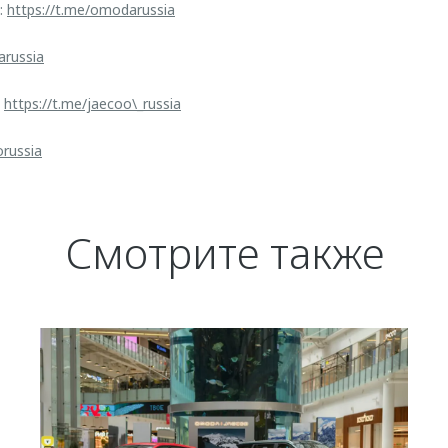
:
https://t.me/omodarussia
arussia
:
https://t.me/jaecoo\_russia
orussia
Смотрите также