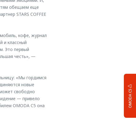
тивными эмоциями. И,
остям обещаем еще
партнер STARS COFFEE
мобиль, кофе, журнал
й и классный
м. Это первый
ольшая честь», —
льницу: «Мы гордимся
единяются новые
OMODA C5
 может свободно
видение — привело
мобилем OMODA C5 она