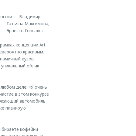
России — Владимир
E — Татьяна Максимова,
— Эрнесто Гонсалес.
рамках концепции Art
невероятно красивым.
инамичный кузов
 уникальный облик
 любом деле: «Я очень
частие в этом конкурсе
трясающий автомобиль
же планирую
выбираете кофейни