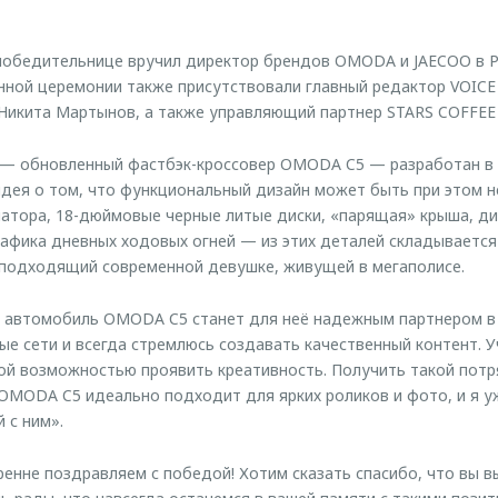
победительнице вручил директор брендов OMODA и JAECOO в 
нной церемонии также присутствовали главный редактор VOIC
Никита Мартынов, а также управляющий партнер STARS COFFEE 
 — обновленный фастбэк-кроссовер OMODA C5 — разработан в 
е идея о том, что функциональный дизайн может быть при этом 
атора, 18-дюймовые черные литые диски, «парящая» крыша, д
рафика дневных ходовых огней — из этих деталей складывается
 подходящий современной девушке, живущей в мегаполисе.
о автомобиль OMODA C5 станет для неё надежным партнером в
ые сети и всегда стремлюсь создавать качественный контент. У
ной возможностью проявить креативность. Получить такой по
OMODA C5 идеально подходит для ярких роликов и фото, и я у
 с ним».
кренне поздравляем с победой! Хотим сказать спасибо, что вы 