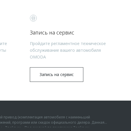
Запись на сервис
чите
Пройдите регламентное техническое
уты
обслуживание вашего автомобиля
OMODA
Запись на сервис
ий привод (комплектация автомобиля с наименьшей
дложений, программ или скидок официального дилера. Данная
мы «Трейд-ин». Под скидкой по программе Трейд-ин