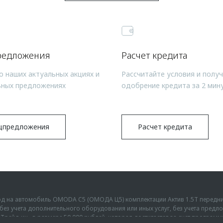
редложения
Расчет кредита
о наших актуальных акциях и
Рассчитайте условия и полу
ьных предложениях
одобрение кредита за 2 мин
цпредложения
Расчет кредита
ыгод на автомобиль OMODA C5 (ОМОДА Ц5) комплектации Актив 1.5Т передн
г., без учета дополнительного оборудования или иных услуг, без учета пре
Трейд-ин» в размере 50 000 рублей, которая достигается за счет програм