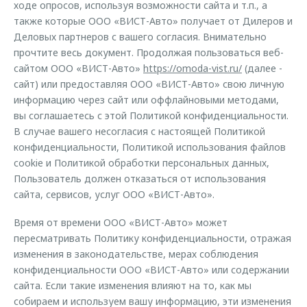
ходе опросов, используя возможности сайта и т.п., а
Страхование
Клиентская поддержка
Обратная связь
также которые ООО «ВИСТ-Авто» получает от Дилеров и
Кредитный калькулятор
Деловых партнеров с вашего согласия. Внимательно
O&J Автоклуб
прочтите весь документ. Продолжая пользоваться веб-
Аксессуары
Клуб владельцев OMODA
сайтом ООО «ВИСТ-Авто»
https://omoda-vist.ru/
(далее -
Одежда и сувениры
Приложение O&J
сайт) или предоставляя ООО «ВИСТ-Авто» свою личную
информацию через сайт или оффлайновыми методами,
Оригинальные аксессуары
Аксессуары
вы соглашаетесь с этой Политикой конфиденциальности.
Запчасти
В случае вашего несогласия с настоящей Политикой
Одежда и сувениры
конфиденциальности, Политикой использования файлов
Трейд-ин
Оригинальные аксессуары
cookie и Политикой обработки персональных данных,
Пользователь должен отказаться от использования
Калькулятор трейд-ин
Запчасти
сайта, сервисов, услуг ООО «ВИСТ-Авто».
Время от времени ООО «ВИСТ-Авто» может
пересматривать Политику конфиденциальности, отражая
изменения в законодательстве, мерах соблюдения
конфиденциальности ООО «ВИСТ-Авто» или содержании
сайта. Если такие изменения влияют на то, как мы
собираем и используем вашу информацию, эти изменения