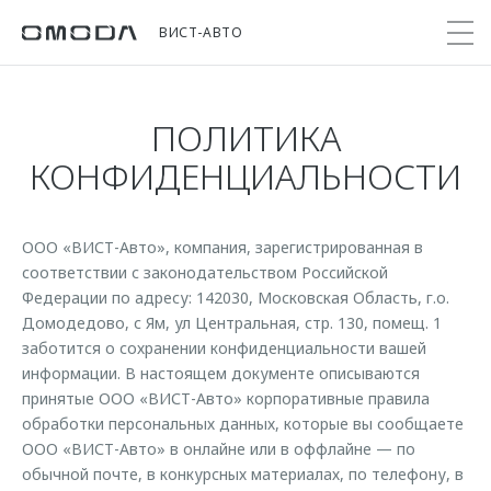
ВИСТ-АВТО
ПОЛИТИКА
Покупателям
Мир OMODA
Владельцам
Модели
КОНФИДЕНЦИАЛЬНОСТИ
C5
Выбор и покупка
Сервис
О бренде
от 2 299 000 ₽*
ООО «ВИСТ-Авто», компания, зарегистрированная в
Сравнить комплектации
Записаться на сервис
Новости
соответствии с законодательством Российской
Записаться на тест-драйв
Кузовной ремонт
Федерации по адресу: 142030, Московская Область, г.о.
Онлайн-сервисы
C7
Cпецпредложения
Домодедово, с Ям, ул Центральная, стр. 130, помещ. 1
Поддержка
Приложение O&J
от 2 739 000 ₽*
заботится о сохранении конфиденциальности вашей
Прайс-листы
Помощь на дороге
Клуб владельцев OMODA
информации. В настоящем документе описываются
OMODA Лизинг
принятые ООО «ВИСТ-Авто» корпоративные правила
Гарантия
Бренд JAECOO
обработки персональных данных, которые вы сообщаете
Кредит и страхование
Дополнительная техническая поддержка
ООО «ВИСТ-Авто» в онлайне или в оффлайне — по
Правовая информация
Кредитные программы
Руководства по эксплуатации
обычной почте, в конкурсных материалах, по телефону, в